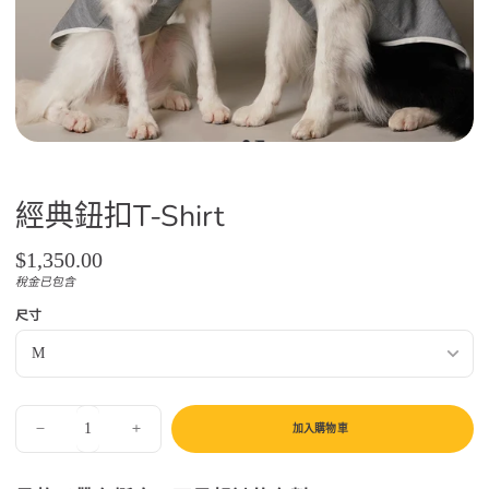
經典鈕扣T-Shirt
正
$1,350.00
常
稅金已包含
單
/
售
位
尺寸
價
價
格
加入購物車