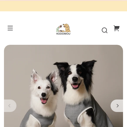
M
Kodomou
毛
孩
你
選
物
的
所
購
略
物
過
商
車
品
資
訊