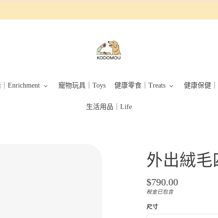
Kodomou
毛
孩
選
物
所
Enrichment
寵物玩具｜Toys
健康零食｜Treats
健康保健｜Su
生活用品｜Life
外出絨毛
正
$790.00
常
稅金已包含
單
/
售
位
尺寸
價
價