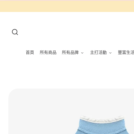
首頁
所有商品
所有品牌
主打活動
豐富生活｜
略
過
商
品
資
訊