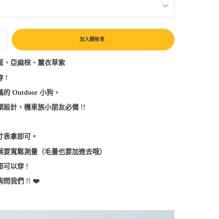
加入購物車
藍、亞麻棕、薰衣草紫
 !
Outdoor 小狗，
設計，機車族小朋友必備 !!
寸表拿即可。
候要寬鬆測量（毛量也要加進去哦）
可以穿 !
我們 !! ❤️