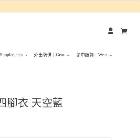
你
登
的
入
購
物
pplements
外出裝備｜Gear
領巾服飾｜Wear
車
四腳衣 天空藍